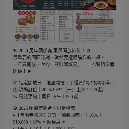
🐎 2026 馬年圍爐宴 限量開放訂位！ 🧧
最重要的團圓時刻，當然要選最講究的一桌。
一年只開放一次的「蒸鮮圍爐宴」——老饕們準備
開搶！🔥
📅 指定開放日｜限量開搶，手慢真的只能等明年！
🕚 現場訂位｜2025/10/27（一）上午 11:00 起
📞 電話預約｜同日 下午 13:00 起
🍲 2026 圍爐宴組合｜限量供應
▸【包廂老饕席】升等「燒鵝兩吃」｜10人｜
$18,000＋10% ✦ 限量席 ✦
▸【全席】10人｜$14,800＋10%