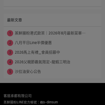
最新文章
1
蒸鮮腸粉港式飲茶｜2026年8月最新菜單⋯
2
八月平日Line半價優惠
3
2026馬上有禮_會員招募中
4
2026父親節霸氣限定-龍蝦三明治
5
沙拉油安心公告
客居承都有限公司
蒸鮮腸粉LINE官方帳號：@js-dimsum