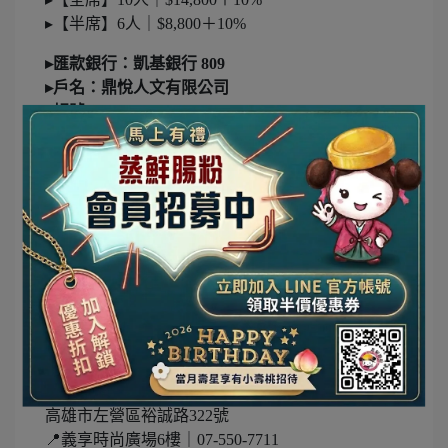
▸【半席】6人｜$8,800＋10%
▸匯款銀行：凱基銀行 809
▸戶名：鼎悅人文有限公司
▸帳號：6006-01-0000587-5
匯款完，請來電告知或留言，馬上協助確認！
🔥 溫馨提醒｜席次不多，訂位須全額付款方可保
留。
📌 想圍爐吃獨家餐點，一定要搶頭香！
✨ 用一桌好菜款待最重要的人。今年的團圓宴，精
選主廚獨家菜色，2026一起圍爐團圓，讓幸福上
桌。
分店資訊
📍三民總店｜07-7777-286
高雄市三民區青年路二段529號
📍左營裕誠店｜07-5588-002
高雄市左營區裕誠路322號
📍義享時尚廣場6樓｜07-550-7711