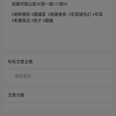
高雄市鼓山區大順一路115號6F
#蒸鮮腸粉 #圍爐宴 #高雄美食 #年菜搶先訂 #年菜
#老饕限定 #除夕 #圍爐
所有文章主題
最新動態
文章分類