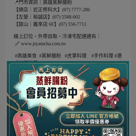
📍門市資訊｜高雄蒸鮮腸粉
【總店｜近正修科大】(07) 7777-286
【左營｜裕誠店】(07) 5588-002
【鼓山｜義享店 6F】(07) 550-7711
線上訂位・外帶自取・冷凍宅配通通有：
🔗 www.jsyamcha.com.tw
#高雄美食 #蒸鮮腸粉 #虎掌料理 #手作料理 #港
式料理推薦
#限定優惠 #手路菜 ＃古早味 #家常菜
所有文章主題