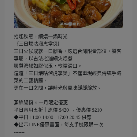
拾起秋意，細煨一鍋時光
｛三日煨咕溜虎掌煲｝
三日火候成就一口膠香，嚴選台灣限量部位，饕客
專屬，以古法老滷細火煨煮
膠質濃郁如膠似玉，軟糯滑口。
這道「三日煨咕溜虎掌煲」不僅重現經典傳統手路
菜的工藝精髓，
更在一口之間，讓時光與風味緩緩綻放。
-------
蒸鮮腸粉 × 十月限定優惠
平日內用五折｜原價 $420 → 優惠價 $210
◆平日 11:00-14:00 17:00-20:45 供應
◆出示LINE優惠畫面，每支手機限購一次
-------