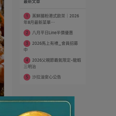
最新文章
1
蒸鮮腸粉港式飲茶｜2026
年8月最新菜單⋯
2
八月平日Line半價優惠
3
2026馬上有禮_會員招募
中
4
2026父親節霸氣限定-龍蝦
三明治
5
沙拉油安心公告