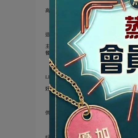
高雄必吃港點【鮮蝦粉絲煲】
這道秒殺級的港式家常菜【鮮蝦粉絲煲】，絕
主廚特製的潮式沙茶風味香氣四溢，Q彈的粉
餐、生日慶生的必吃美味！
LINE 好友限定：平日優惠
好康好禮： 出示 LINE 畫面即享平日限定
供應時間： 中午 11:00 ~ 14:30 ｜ 晚上 17:00 ~
#高雄美食 #高雄港式飲茶 #蒸鮮腸粉 #鮮蝦粉