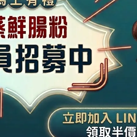
對是海鮮控的必點首選！
絲吸飽了濃郁鮮甜的蝦汁精華，每一口都充滿飽足感，是高雄家庭聚
優惠（每支手機限購一份）。
 20:30
絲煲 #蒜香蝦粉絲煲 #港式粉絲煲 #砂鍋粉絲煲 #高雄聚餐首選 #生