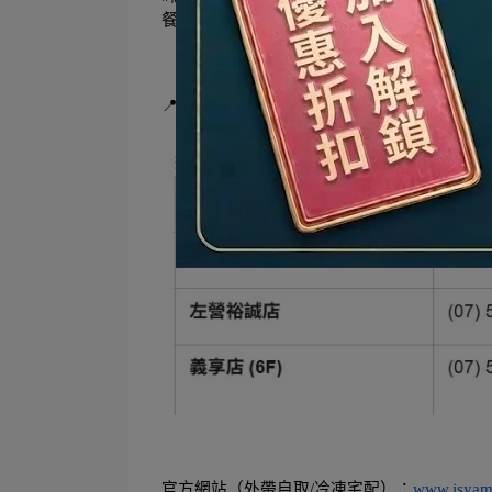
餐餐廳 #高雄家常菜 #文山特區美食 #左營美
📍蒸鮮腸粉港式飲茶| 分店資訊與訂位
官方網站（外帶自取/冷凍宅配）：
www.jsyam