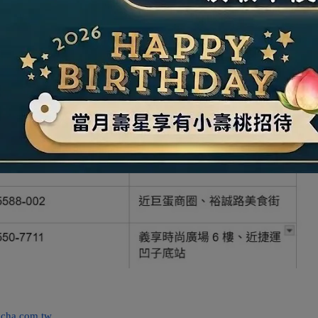
食 #義享天地美食
cha.com.tw