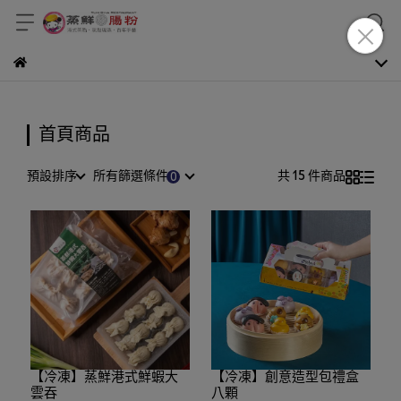
首頁商品
預設排序
所有篩選條件
共 15 件商品
【冷凍】蒸鮮港式鮮蝦大
【冷凍】創意造型包禮盒
雲吞
八顆