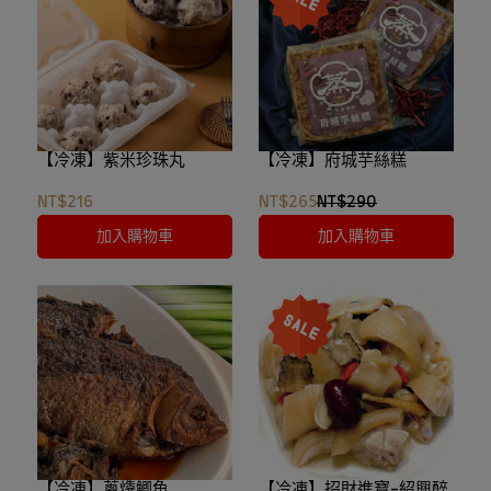
【冷凍】紫米珍珠丸
【冷凍】府城芋絲糕
NT$216
NT$265
NT$290
加入購物車
加入購物車
【冷凍】蔥㸆鯽魚
【冷凍】招財進寶-紹興醉